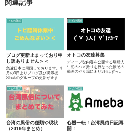
関連記事
トビの雑談
トビの雑談
オトコの友達募集
ブログ更新止まっており申
し訳ありません＞＜
ディープな内容を公開する場所人
生初のハメ撮りを行なった後その
急遽日本に帰国しております。4
動画のやり場に困り3月はずっと
月の3日よりブログ及び掲示板、
迷走しておりました。ブログで皆
Slackのグループの更新が止まっ
さんに相談した後、掲示板で意見
ており誠に申し訳ありません。前
を出していただいた方、個人的に
回のブログ更新後の4月10日に日
トビの雑談
トビの雑談
メールを送っていただいた方など
本に住む私の父親が急病で手術を
多くの方の意見を参考にさせて
することになったと知らせが入っ
い...
たため会社を休み、急ぎ日...
台湾の風俗の種類や現状
心機一転！台湾風俗日記再
（2019年まとめ）
開！