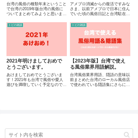
台湾の風俗の種類年末ということ
アメブロ消滅からの復活ですみな
で台湾の2019年版台湾の風俗に
さま、以前アメブロで日本に住ん
ついてまとめてみようと思いま
でいた頃の風俗日記と台湾駐在員
す。本文章ではキャバクラやKTV
になってからの台湾風俗日記を更
などの抜きができない水商売は省
新しておりましたトビです。
トビの雑談
トビの雑談
きます。私がいう「掲示板」とい
2017年12月に100本以上記事を書
うのは現地台湾人が利用する風俗
いたブログがアメブロの規約に抵
情報が記載されているJKFの...
触するということで見事に垢...
2021年明けましておめで
【2023年版】台湾で使え
とうございます。
る風俗業界用語解説。
あけましておめでとうございま
台湾風俗業界用語、隠語の意味以
す！2021年も台湾で風俗や愛人
前まとめた台湾のローカル風俗店
遊びを満喫していく予定なので皆
で使われている隠語集にさらに新
様よろしくお願いいたします。今
たな隠語を加えパワーアップさせ
年で私も台湾に来て5年目となり
ました！みなさま風俗利用の際に
ます。まるまる4年間台湾で首に
ご利用ください。お店のサービス
もならずよく頑張ったなーと思い
内容や男女の関係性を表す言葉定
ます。世界中でコロナが蔓延し
點＝置屋、逆デリヘル、ピンポ
て...
ン...