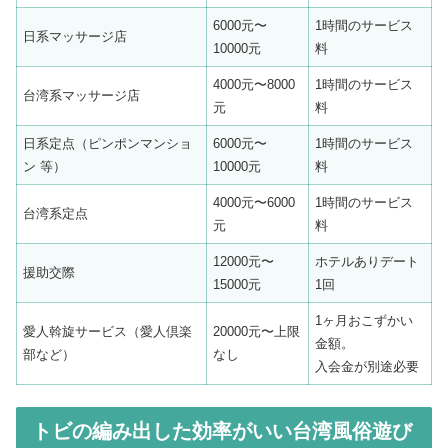
6000元〜
1時間のサービス
日系マッサージ店
10000元
料
4000元〜8000
1時間のサービス
台湾系マッサージ店
元
料
日系定点（ピンポンマンショ
6000元〜
1時間のサービス
ン 等）
10000元
料
4000元〜6000
1時間のサービス
台湾系定点
元
料
12000元〜
ホテルありデート
援助交際
15000元
1回
1ヶ月おこずかい
愛人斡旋サービス（愛人倶楽
20000元〜上限
金額。
部など）
なし
入会金が別途必要
トビの編み出した効率がいい台湾風俗遊び