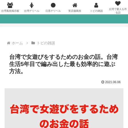
台湾駐在歴9年目トビの台湾風俗体験日記
台湾で愛人を作
台湾風俗掲示板
台湾デリヘル
日系デリヘル
実店舗風俗
トビの雑談
る話
ホーム
トビの雑談
台湾で女遊びをするためのお金の話。台湾
生活5年目で編み出した最も効率的に遊ぶ
方法。
2021.06.06